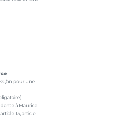
rce
 k€/an pour une
ligatoire)
sidente à Maurice
ticle 13, article