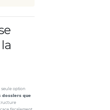
ise
 la
 seule option
 dossiers que
tructure
icace fiscalement