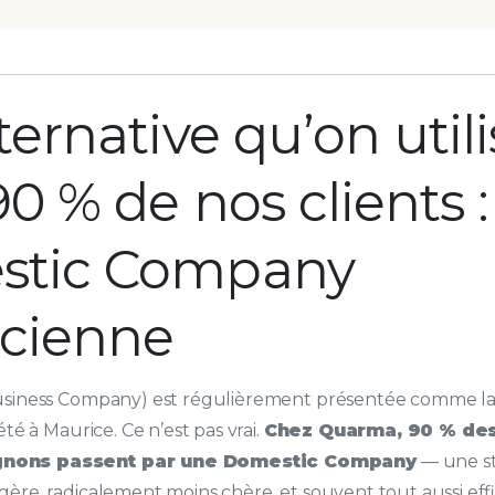
lternative qu’on util
0 % de nos clients :
stic Company
cienne
usiness Company) est régulièrement présentée comme la
été à Maurice. Ce n’est pas vrai.
Chez Quarma, 90 % des
nons passent par une Domestic Company
— une s
ère, radicalement moins chère, et souvent tout aussi eff