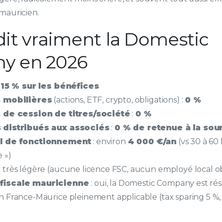
mauricien.
dit vraiment la Domestic
y en 2026
:
15 % sur les bénéfices
s mobilières
(actions, ETF, crypto, obligations) :
0 %
 de cession de titres/société
:
0 %
 distribués aux associés
:
0 % de retenue à la sou
l de fonctionnement
: environ
4 000 €/an
(vs 30 à 60
 »)
: très légère (aucune licence FSC, aucun employé local ob
fiscale mauricienne
: oui, la Domestic Company est ré
France-Maurice pleinement applicable (tax sparing 5 %, ar