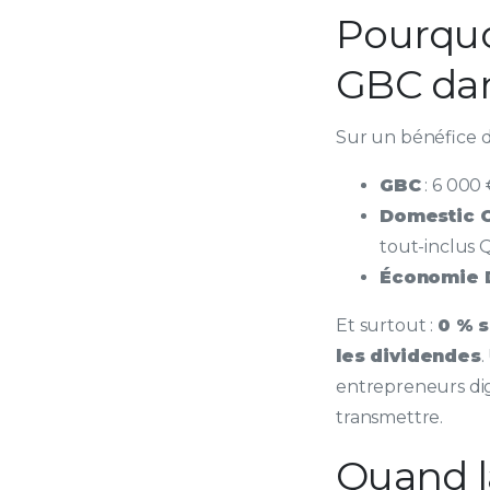
Pourquo
GBC dan
Sur un bénéfice de
GBC
: 6 000 
Domestic 
tout-inclus
Économie D
Et surtout :
0 % s
les dividendes
.
entrepreneurs dig
transmettre.
Quand l