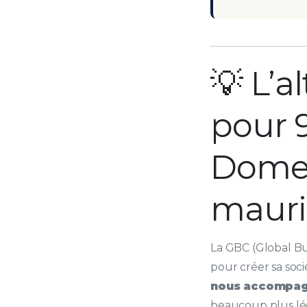
💡 L’a
pour 9
Dome
mauri
La GBC (Global B
pour créer sa soci
nous accompag
beaucoup plus lég