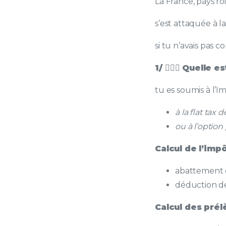
La France, pays roi
s’est attaquée à l
si tu n’avais pas c
1/
💁🏼‍♂️
Quelle est
tu es soumis à l’Im
à la flat tax 
ou à l’option
Calcul de l’impô
abattement d
déduction de
Calcul des pré