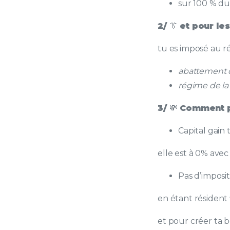
sur 100 % du
2/
👔
et pour les
tu es imposé au 
abattement 
régime de la d
3/
💸
Comment pa
Capital gain 
elle est à 0% ave
Pas d’imposi
en étant résident 
et pour créer ta b