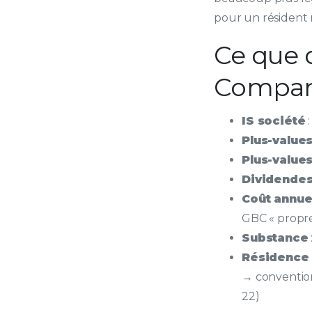
pour un résident 
Ce que 
Compan
IS société
Plus-value
Plus-values
Dividendes
Coût annue
GBC « propre
Substance
Résidence 
→ convention 
22)