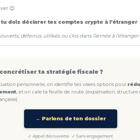
uver 😉
 tu dois déclarer tes comptes crypto à l’étranger
uverts, détenus, utilisés ou clos dans l’année à l’étranger
concrétiser ta stratégie fiscale ?
tuation personnelle, on identifie tes vraies options pour
rédu
lement
, et on cale ta feuille de route (expatriation, structure
ançaise).
→ Parlons de ton dossier
✓ Appel découverte · ✓ Sans engagement