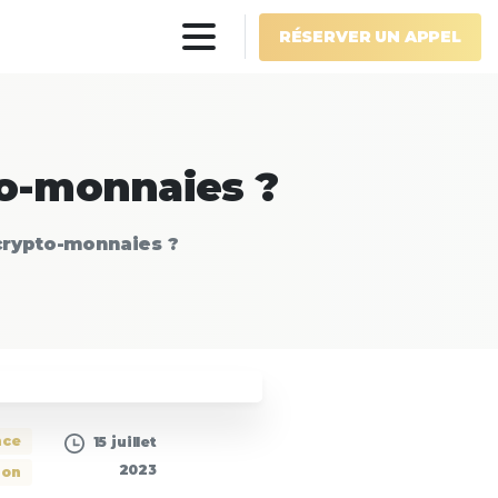
RÉSERVER UN APPEL
to-monnaies
?
 crypto-monnaies ?
nce
15 juillet
2023
ion