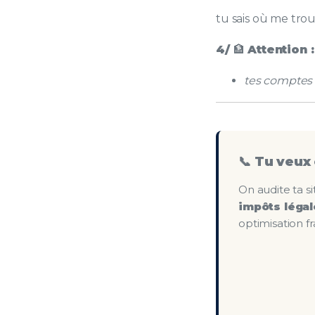
tu sais où me tro
4/
🏦
Attention :
tes comptes o
📞 Tu veux 
On audite ta si
impôts léga
optimisation fr