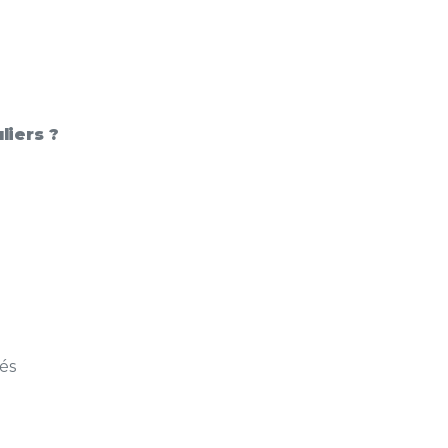
liers ?
és