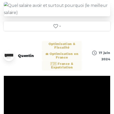
-
Optimisation &
Fiscalité
17 juin
💼 Optimisation en
Quentin
France
2024
🇫🇷 France &
Expatriation