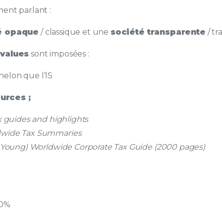
ment parlant :
é opaque
/ classique et une
société transparente
/ tr
-values
sont imposées :
elon que l’IS
urces ;
x guides and highlights
wide Tax Summaries
& Young) Worldwide Corporate Tax Guide (2000 pages)
 0%