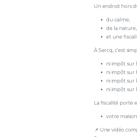
Un endroit hors d
du calme,
de la nature,
et une fiscal
À Sercq, c’est sim
ni impôt sur 
ni impôt sur 
ni impôt sur 
ni impôt sur
La fiscalité porte 
votre maison
📌 Une vidéo com