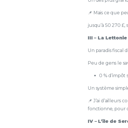
Un des plus grand
📌 Mais ce que peu
jusqu’à 50 270 £, 
III – La Lettoni
Un paradis fiscal
Peu de gens le sav
0 % d’impôt s
Un système simple
📌 J’ai d’ailleurs
fonctionne, pour q
IV – L’île de Se