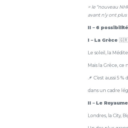
= le “nouveau NHR
avant n’y ont plus 
II – 6 possibil
I – La Grèce
🇬
Le soleil, la Médit
Mais la Grèce, ce 
📌 C’est aussi 5 %
dans un cadre léga
II – Le Royaum
Londres, la City, Bi