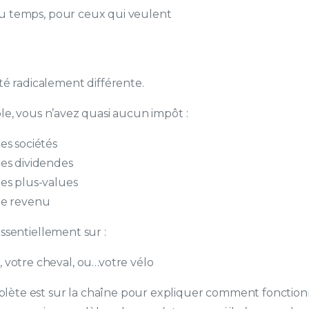
u temps, pour ceux qui veulent
ité radicalement différente.
ple, vous n’avez quasi aucun impôt :
les sociétés
les dividendes
les plus-values
 le revenu
essentiellement sur :
, votre cheval, ou…votre vélo
plète est sur la chaîne pour expliquer comment fonctio