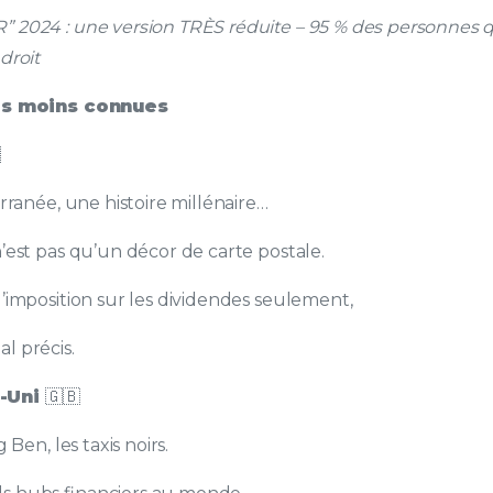
” 2024 : une version TRÈS réduite – 95 % des personnes q
droit
ités moins connues

erranée, une histoire millénaire…
n’est pas qu’un décor de carte postale.
 d’imposition sur les dividendes seulement,
l précis.
e-Uni
🇬🇧
g Ben, les taxis noirs.