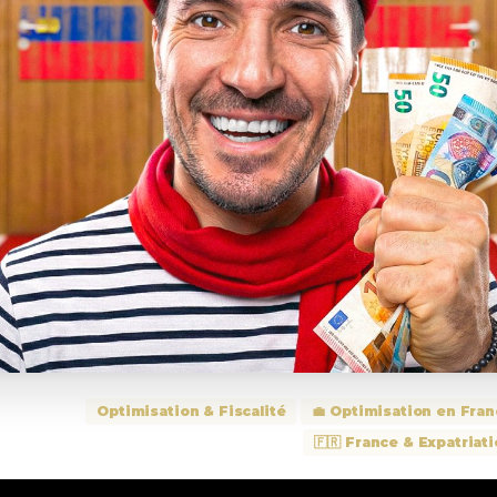
Optimisation & Fiscalité
💼 Optimisation en Fra
🇫🇷 France & Expatriat