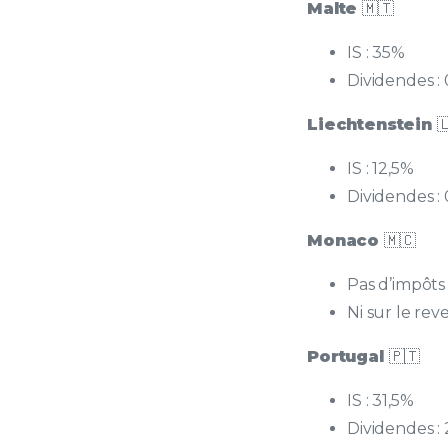
Malte
🇲🇹
IS : 35%
Dividendes :
Liechtenstein

IS : 12,5%
Dividendes :
Monaco
🇲🇨
Pas d’impôts 
Ni sur le re
Portugal
🇵🇹
IS : 31,5%
Dividendes 