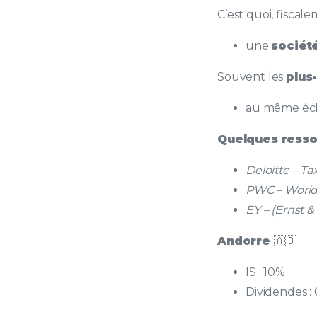
C’est quoi, fiscale
une
sociét
Souvent les
plus
au même éch
Quelques resso
Deloitte – Ta
PWC – World
EY – (Ernst 
Andorre
🇦🇩
IS : 10%
Dividendes :