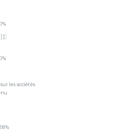
 0%
🇮
 0%
sur les sociétés
venu
: 28%