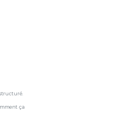
structuré.
 comment ça