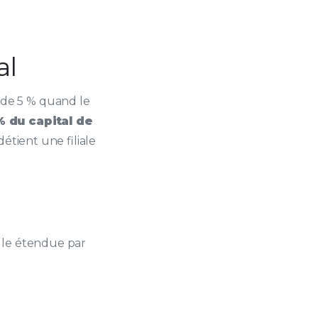
al
de 5 % quand le
% du capital de
détient une filiale
ille étendue par