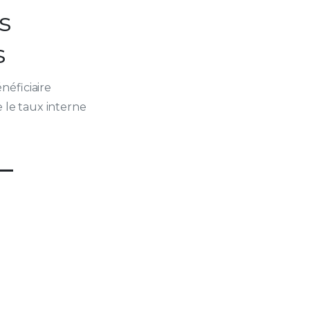
s
s
néficiaire
 le taux interne
—