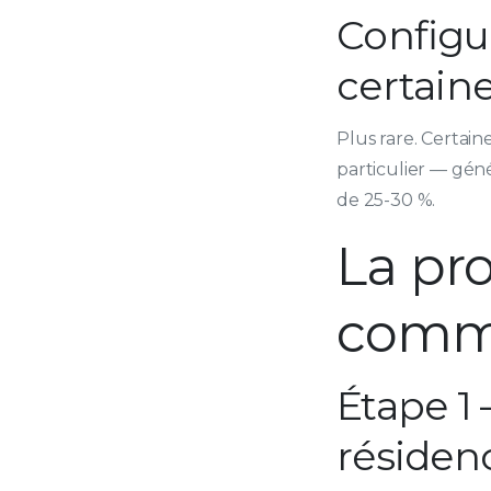
Configu
certain
Plus rare. Certai
particulier — gén
de 25-30 %.
La pr
comme
Étape 1 
résidenc