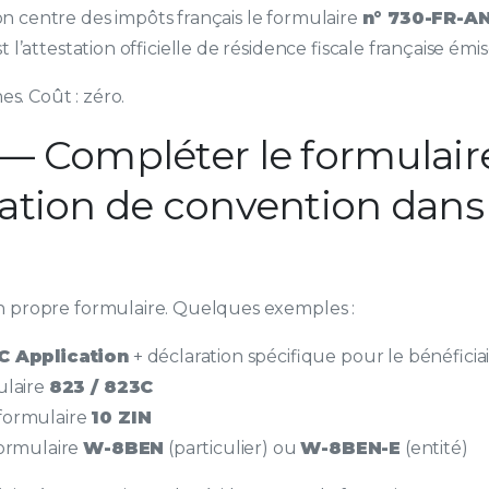
 centre des impôts français le formulaire
n° 730-FR-A
 l’attestation officielle de résidence fiscale française émi
nes. Coût : zéro.
 — Compléter le formulair
cation de convention dans 
n propre formulaire. Quelques exemples :
C Application
+ déclaration spécifique pour le bénéficia
ulaire
823 / 823C
formulaire
10 ZIN
formulaire
W-8BEN
(particulier) ou
W-8BEN-E
(entité)