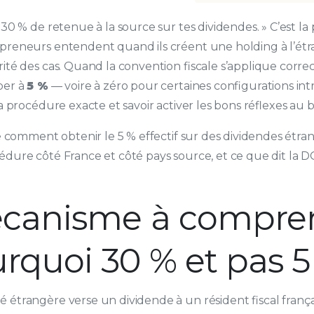
 30 % de retenue à la source sur tes dividendes. » C’est la
preneurs entendent quand ils créent une holding à l’étra
ité des cas. Quand la convention fiscale s’applique corre
ber à
5 %
— voire à zéro pour certaines configurations in
la procédure exacte et savoir activer les bons réflexes a
le comment obtenir le 5 % effectif sur des dividendes étran
dure côté France et côté pays source, et ce que dit la DG
canisme à compre
rquoi 30 % et pas 5
 étrangère verse un dividende à un résident fiscal franç