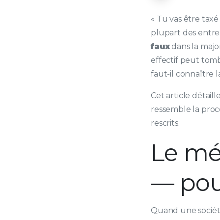
« Tu vas être taxé
plupart des entre
faux
dans la major
effectif peut tom
faut-il connaître 
Cet article détail
ressemble la procé
rescrits.
Le mé
— pou
Quand une société