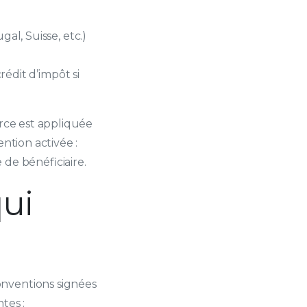
al, Suisse, etc.)
édit d’impôt si
urce est appliquée
tion activée :
 de bénéficiaire.
ui
onventions signées
tes :