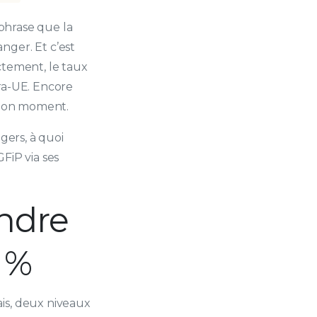
 phrase que la
nger. Et c’est
ctement, le taux
tra-UE. Encore
u bon moment.
gers, à quoi
FiP via ses
ndre
 %
ais, deux niveaux