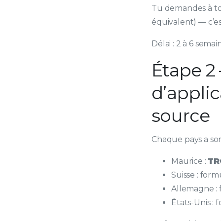
Tu demandes à ton
équivalent) — c’est
Délai : 2 à 6 semai
Étape 2
d’appli
source
Chaque pays a so
Maurice :
TR
Suisse : form
Allemagne : 
États-Unis : 