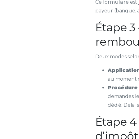
Ce formulaire est 
payeur (banque, a
Étape 3
rembou
Deux modes selon 
Application
au moment d
Procédure
demandes le 
dédié. Délai 
Étape 4
d’impôt