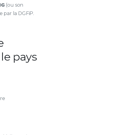
NG
(ou son
se par la DGFiP.
e
le pays
ire