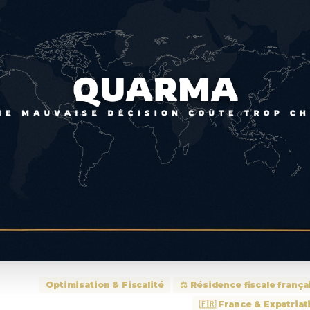
Optimisation & Fiscalité
⚖️ Résidence fiscale frança
🇫🇷 France & Expatriat