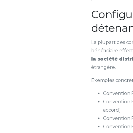
Configu
détenant
La plupart des c
bénéficiaire effec
la société distr
étrangère.
Exemples concrets
Convention Fr
Convention Fr
accord)
Convention F
Convention Fr