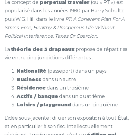
Le concept de
perpetual traveler
(ou « PT ») est
popularisé dans les années 1980 par Harry Schultz
puis W.G. Hill dans le livre
PT: A Coherent Plan For A
Stress-Free, Healthy & Prosperous Life Without
Political Interference, Taxes Or Coercion
.
La
théorie des 5 drapeaux
propose de répartir sa
vie entre cinq juridictions différentes :
Nationalité
(passeport) dans un pays
Business
dans un autre
Résidence
dans un troisième
Actifs / banque
dans un quatrième
Loisirs / playground
dans un cinquième
L’idée sous-jacente : diluer son exposition à tout État,
et en particulier à son fisc. Intellectuellement
séduisant. Juridiquement, c’est un
édifice qui