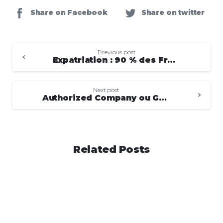
Share on Facebook
Share on twitter
Previous post
Expatriation : 90 % des Français ratent à cause de ces 7 erreurs (et comment les éviter)
Next post
Authorized Company ou GBC à Maurice : laquelle choisir pour un entrepreneur francophone (comparatif 2026)
Related Posts
-